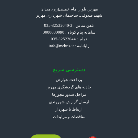
مهریز، بلوار امام خمینی(ره)، میدان
شهید صدوقی، ساختمان شهرداری مهریز
تلفن تماس : 2-32522040-035
سامانه پیام کوتاه : 3000600090
نمابر : 32522044-035
رایانامه :
info@mehriz.ir
دسترسی سریع
پرداخت عوارض
جاذبه های گردشگری مهریز
مراحل صدور مجوزها
ارسال گزارش شهروندی
ارتباط با شهردار
مناقصات و مزایدات