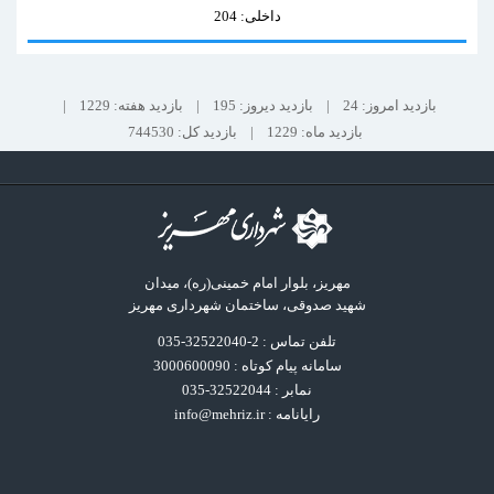
داخلی: 204
بازدید امروز: 24
|
بازدید دیروز: 195
|
بازدید هفته: 1229
|
بازدید ماه: 1229
|
بازدید کل: 744530
مهریز، بلوار امام خمینی(ره)، میدان
شهید صدوقی، ساختمان شهرداری مهریز
تلفن تماس : 2-32522040-035
سامانه پیام کوتاه : 3000600090
نمابر : 32522044-035
رایانامه :
info@mehriz.ir