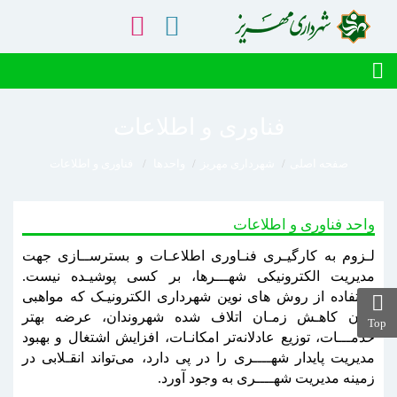
فناوری و اطلاعات
صفحه اصلی
شهرداری مهریز
واحدها
فناوری و اطلاعات
واحد فناوری و اطلاعات
لـزوم به کارگیـری فنـاوری اطلاعـات و بسترســازی جهت
مدیریت الکترونیکی شهـــرها، بر کسی پوشیـده نیست.
استفاده از روش ‏های نوین شهرداری الکترونیـک که مواهبی
چون کاهـش زمـان اتلاف‏ شده شهروندان، عرضه بهتر
Top
خدمـــات، توزیع عادلانه‌تر امکانـات، افزایش اشتغال و بهبود
مدیریت پایدار شهــــری را در پی دارد، می‌تواند انقـلابی در
زمینه مدیریت شهــــری به وجود آورد.