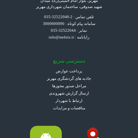
مهریز، بلوار امام خمینی(ره)، میدان
شهید صدوقی، ساختمان شهرداری مهریز
تلفن تماس : 2-32522040-035
سامانه پیام کوتاه : 3000600090
نمابر : 32522044-035
رایانامه :
info@mehriz.ir
دسترسی سریع
پرداخت عوارض
جاذبه های گردشگری مهریز
مراحل صدور مجوزها
ارسال گزارش شهروندی
ارتباط با شهردار
مناقصات و مزایدات