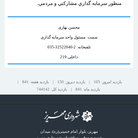
منظور سرمايه گذاري مشاركتي و مردمي.
محسن بهاری
سمت: مسئول واحد سرمایه گذاری
تلفنخانه: 2-32522040-035
داخلی:219
بازدید امروز: 105
|
بازدید دیروز: 150
|
بازدید هفته: 841
|
بازدید ماه: 841
|
بازدید کل: 744142
مهریز، بلوار امام خمینی(ره)، میدان
شهید صدوقی، ساختمان شهرداری مهریز