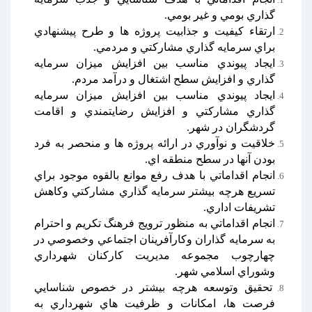
گذاري بومي و غير بومي.
ارتقاء كيفيت و جذابيت پروژه ها و طرح پيشنهادي
براي سرمايه گذاري مشاركتي و مردمي.
ايجاد پيوندي مناسب بين افزايش ميزان سرمايه
گذاري و افزايش سطح اشتغال و درآمد مردم.
ايجاد پيوندي مناسب بين افزايش ميزان سرمايه
گذاري مشاركتي و افزايش رضايتمندي و اقامت
گردشگران در شهر.
خلاقيت و نوآوري در ارائه پروژه ها و منحصر به فرد
بودن آنها در سطح منطقه اي.
انجام اقداماتي با هدف رفع موانع بالقوه موجود براي
تسريع هرچه بيشتر سرمايه گذاري مشاركتي وكاهش
تشریفات اداري.
انجام اقداماتي به منظور ترويج فرهنگ تكريم و احترام
به سرمايه گذاران وكارآفرينان اجتماعي وخصوصي در
چهارچوب مجموعه مديريت كاركنان شهرداري
وشوراي اسلامي شهر.
تحقيق وتوسعه هرچه بيشتر در خصوص شناسايي
فرصت ها، امكانات و ظرفيت هاي شهرداري به