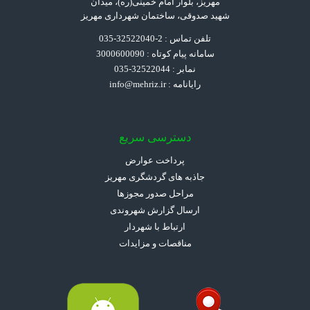
مهریز، بلوار امام خمینی(ره)، میدان
شهید صدوقی، ساختمان شهرداری مهریز
تلفن تماس : 2-32522040-035
سامانه پیام کوتاه : 3000600090
نمابر : 32522044-035
رایانامه :
info@mehriz.ir
دسترسی سریع
پرداخت عوارض
جاذبه های گردشگری مهریز
مراحل صدور مجوزها
ارسال گزارش شهروندی
ارتباط با شهردار
مناقصات و مزایدات