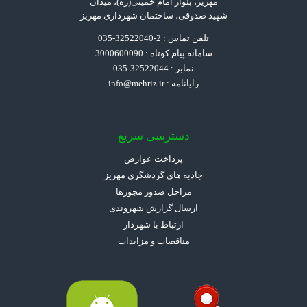
مهریز، بلوار امام خمینی(ره)، میدان
شهید صدوقی، ساختمان شهرداری مهریز
تلفن تماس : 2-32522040-035
سامانه پیام کوتاه : 3000600090
نمابر : 32522044-035
رایانامه :
info@mehriz.ir
دسترسی سریع
پرداخت عوارض
جاذبه های گردشگری مهریز
مراحل صدور مجوزها
ارسال گزارش شهروندی
ارتباط با شهردار
مناقصات و مزایدات