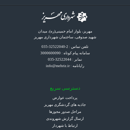
مهریز، بلوار امام خمینی(ره)، میدان
شهید صدوقی، ساختمان شهرداری مهریز
تلفن تماس : 2-32522040-035
سامانه پیام کوتاه : 3000600090
نمابر : 32522044-035
رایانامه :
info@mehriz.ir
دسترسی سریع
پرداخت عوارض
جاذبه های گردشگری مهریز
مراحل صدور مجوزها
ارسال گزارش شهروندی
ارتباط با شهردار