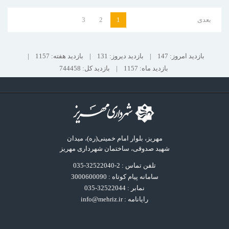
بعدی
1
2
3
بازدید امروز: 147
|
بازدید دیروز: 131
|
بازدید هفته: 1157
|
بازدید ماه: 1157
|
بازدید کل: 744458
مهریز، بلوار امام خمینی(ره)، میدان
شهید صدوقی، ساختمان شهرداری مهریز
تلفن تماس : 2-32522040-035
سامانه پیام کوتاه : 3000600090
نمابر : 32522044-035
رایانامه :
info@mehriz.ir