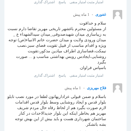
امتیاز مثبت
امتیاز منفی
پاسخ
اشتراک گذاری
غفوری
1 ماه پیش
سلام و خداقوت
از مسئولین محترم باغشهر تاریخی مهریز تقاضا دارم نسبت
به زیباسازی میدان شهیدصدوقی_میدان سیدالشهداء ع _
میدان ورودی ولایت و میدان حضرت خاتم الانبیاء(ص) توجه
ویژه و اقدام مناسب از قبیل تقویت فضای سبز،نصب
نیمکت،فضاسازی اطراف میادین مذکور،تقویت
روشنایی،ایجادس رویس بهداشتی مناسب و ... صورت
بگیرد
باسپاس فراوان.
امتیاز مثبت
امتیاز منفی
پاسخ
اشتراک گذاری
فلاح مهریزی
1 ماه پیش
باسلام و ضمن قبولی عزاداریهاتون لطفا در مورد نصب تابلو
بلوار قدس و ایجاد روشنایی وسط بلوار قدس اقدامات
لازم صورت بگیرد هم از لحاظ رفاه حال مردم شریف
مهریز هم بخاطر اینکه این بلوار جدیدالاحداث در کنار
ساختمان شهرداری هست و باید بیش از این بهش توجه
بشه باتشکر.