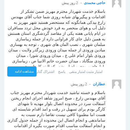
حاجی محمدی
2 روز پیش
باسلام خدمت شهردار محترم مهریز ضمن تشکر از
اقدامات و پیگیریهای شبانه روزی شما جناب آقای مهندس
زارع بیدکی همانگونه که مستحضر هستید شهر مهریز به
دلیل آب و هوای منحصر به فرد خودش محل تردد مسافران
در ایام پایانی هفته یکی از مقاصد گردشگری استان هستش
به همین دلیل جای کار فراوانی داره از جمله زیباسازی
مبلمان شهری ، نصب المان های شهری ، توجه به بهسازی
میادین ورودی از جمله میدان ورودی زیرگذر ولایت ، میدان
ورودی بلوار امام علی ع ، میدان ورودی شورا ، میدان
ورودی منگاباد ، میدان حضرت خاتم الانبیا ص ، زیباسازی
بلوارهای ورودی و اصلی شهر که البته کارهایی هم صورت
مشاهده ادامه
امتیاز مثبت
امتیاز منفی
پاسخ
اشتراک گذاری
گرفته اما کافی نیست لطفا به این مسائل توجه صورت
بگیره که هر اقدام شهرداری آبروی کل شهر هستش
نظر
باتشکر از شما و همکاران خستگی ناپذیرتون.
عطاران
2 روز پیش
باسلام و خسته نباشید خدمت شهردار محترم مهریز جناب
آقای مهندس زارع ، صبح امروز شاهد اجرای انجام ریختن
آسفالت سرد در محدوده اتصال بلوار مهدیه تا شهدای
کارگر بودم برای تسهیل در رفت و امد اقدام شایسته ای
هست اما مطمونا کافی نیست تقاضا دارم نسبت به
ساماندهی و انجام اتصال این محدوده از جمله جدول گذاری
و انجام آسفالت مناسب اقدام صورت بگیره از اقدامات