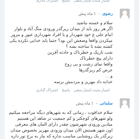
امتیاز مثبت
امتیاز منفی
پاسخ
اشتراک گذاری
رضوی
1 ماه پیش
سلام و خسته نباشید
اگر هر روز باید از میدان زیرگذر ورودی منگ آباد و بلوار
امام علی ع خود شهردار و یا افراد شهرداری عبور و مرور
میکردن واقعا وضعش این بود؟ حتما باید خدایی نکرده یکی
کشته بشه تا ساخته بشه ؟
شب تاریک و خطرناک و حادثه آفرین
دارای پیچ خطرناک
واقعا نمای زشت و بی روح
عرض کم زیرگذرها
و....
خدابه داد مهریز و مردمش برسه
امتیاز مثبت
امتیاز منفی
پاسخ
اشتراک گذاری
سلمانی
1 ماه پیش
سلام خداقوت ، زمانی که به شهرهای دیگه مراجعه میکنیم
ولو شهرهای کوچکتر و کم جمعیت تر شاهد این هستیم
میادین ورودی شهرشون چقدر دارای المان های معرفی
اون شهر هستش الان میدان ورودی مهریز بخصوص میدان
زیرگذر یک روشنایی مناسب نداره که نیاز به برج نور داره