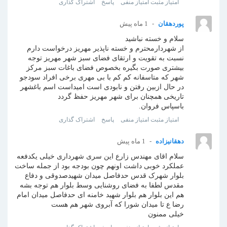
امتیاز مثبت
امتیاز منفی
پاسخ
اشتراک گذاری
پوردهقان
1 ماه پیش
سلام و خسته نباشید
از شهردارمحترم و خسته ناپذیر مهریز درخواست دارم
نسبت به تقویت و ارتقای فضای سبز شهر مهریز توجه
بیشتری صورت بگیره بخصوص فضای باغات سبز مرکز
شهر که متاسفانه کم کم با بی مهری برخی افراد سودجو
در حال ازبین رفتن و نابودی است امیداست اسم باغشهر
تاریخی همچنان برای شهر مهریز حفظ گردد
باسپاس فروان.
امتیاز مثبت
امتیاز منفی
پاسخ
اشتراک گذاری
دهقانیزاده
1 ماه پیش
سلام اقای مهندس زارع این سری شهرداری خیلی یکدفعه
عملکرد خوبی داشت اونهم چون بودجه بود از جمله ساخت
بلوار شهرک قدس حدفاصل میدان شهیدصدوقی و دفاع
مقدس لطفا به فضای روشنایی وسط بلوار هم توجه بشه
هم این بلوار هم بلوار شهید خامنه ای حدفاصل میدان امام
رضا ع تا میدان شورا که آبروی شهر هم هست
خیلی ممنون