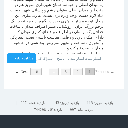
ره میدان اصلی و خود ساختمان شهرداری مهریز هم در
جنب این میدان اصلی بعنوان چشم و پیشانی شهر بحساب
میاد لازم هست توجه ویژه تری نسبت به زیباسازی این
میدان توجه بیشتر و بهتری صورت بگیره از جمه نصب یک
پرچم بزرگ ایران ، روشنایی بشتر اطراف میدان ، ساخت
حداقل یک بوستان در اطراف و فضای کناری میدان که
دارای امکان بازی و رفاهی مناسب باشه ، نصب آبسردکن
و آبخوری ، ساخت و تجهیز سرویس بهداشتی در حاشیه
میدان ، نصب نیمکت و ...
اتشکر از زحمات شبانه روزی شما شهردار و اعضای
مشاهده ادامه
امتیاز مثبت
امتیاز منفی
پاسخ
اشتراک گذاری
محترم شورای شهر مهریز
نظر
→
Next
...
Previous
←
16
4
3
2
1
بازدید امروز: 118
|
بازدید دیروز: 143
|
بازدید هفته: 997
|
بازدید ماه: 997
|
بازدید کل: 744298