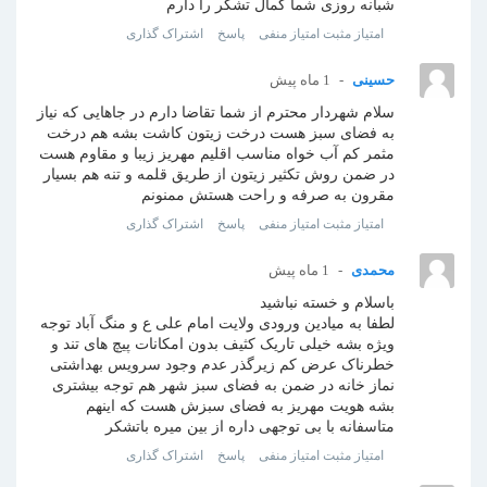
شبانه روزی شما کمال تشکر را دارم
امتیاز مثبت
امتیاز منفی
پاسخ
اشتراک گذاری
حسینی
1 ماه پیش
سلام شهردار محترم از شما تقاضا دارم در جاهایی که نیاز
به فضای سبز هست درخت زیتون کاشت بشه هم درخت
مثمر کم آب خواه مناسب اقلیم مهریز زیبا و مقاوم هست
در ضمن روش تکثیر زیتون از طریق قلمه و تنه هم بسیار
مقرون به صرفه و راحت هستش ممنونم
امتیاز مثبت
امتیاز منفی
پاسخ
اشتراک گذاری
محمدی
1 ماه پیش
باسلام و خسته نباشید
لطفا به میادین ورودی ولایت امام علی ع و منگ آباد توجه
ویژه بشه خیلی تاریک کثیف بدون امکانات پیچ های تند و
خطرناک عرض کم زیرگذر عدم وجود سرویس بهداشتی
نماز خانه در ضمن به فضای سبز شهر هم توجه بیشتری
بشه هویت مهریز به فضای سبزش هست که اینهم
متاسفانه با بی توجهی داره از بین میره باتشکر
امتیاز مثبت
امتیاز منفی
پاسخ
اشتراک گذاری