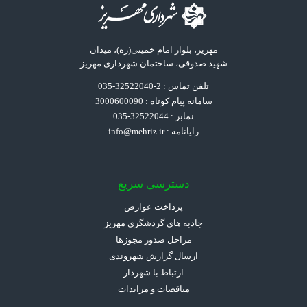
مهریز، بلوار امام خمینی(ره)، میدان
شهید صدوقی، ساختمان شهرداری مهریز
تلفن تماس : 2-32522040-035
سامانه پیام کوتاه : 3000600090
نمابر : 32522044-035
رایانامه :
info@mehriz.ir
دسترسی سریع
پرداخت عوارض
جاذبه های گردشگری مهریز
مراحل صدور مجوزها
ارسال گزارش شهروندی
ارتباط با شهردار
مناقصات و مزایدات