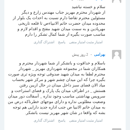
سلام و خسته نباشید
از شهردار محترم مهریز جناب مهندس زارع و دیگر
مسئولین محترم تقاضا دارم نسبت به احداث یک بلوار از
محدوده میدان حضرت خاتم الانبیاءص تا قلعه تاریخی
مهرپادین و به سمت میدان شهید مفتح و اقدام لازم و
مناسب صورت بگیره از شما کمال تشکر را دارم
امتیاز مثبت
امتیاز منفی
پاسخ
اشتراک گذاری
بهرامی
2 روز پیش
باسلام و خداقوت و باتشکر از شما شهردار محترم و
همکاران شما در مجموعه شهرداری مهریز _ شهردار
محترم لطفا به میدان شهید صدوقی توجه ویژه تری صورت
بگیره چرا که این میدان چشم شهر و مرکز شهر بحساب
میاد الان فضای سبز داخل میدان در حال ازیبن رفتن
هستش _ در اطراف میدان یک پارک و فضای استراحت و
سرویس بهداشتی مناسب وجود نداره _ آسفالت دور میدان
وضعیت مطلوبی نداره و دارای موجهای خطرناکه درض من
به میدان خاتم الانبیا ص جنب اداره جدید دارایی هم توجه
بشه که واقعا در شان شهر مهریز نیست باتشکر.
امتیاز مثبت
امتیاز منفی
پاسخ
اشتراک گذاری