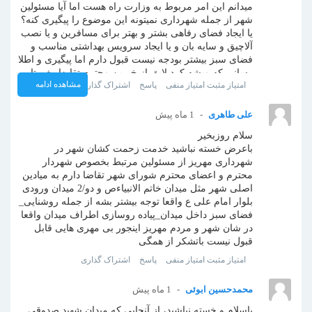
میدانم این امر مربوط به وزارت راه هست اما آیا مسئولین
شهر از جمله شهرداری نمیتونه این موضوع را پیگیری کنه؟
یا ایجاد فضای رفاهی بشتر و بهتر برای مسافرین و یا نصب
آلاچیق و سایه بان و یا ایجاد سرویس بهداشتی مناسب و
فضای سبز بیشتر بودجه نیست قبول دارم اما پیگیری و اطلا
رسانی که میشه کرد لایق از خیرین محترم تقاضا بشه تا
مشاهده ادامه
امتیاز مثبت
امتیاز منفی
پاسخ
اشتراک گذاری
برای شهر خودشون قدمی بردارنند لطفا به یک قسمت
شهر یا محله ای خاص توجه فقط نشه باتشکر
نظر
علی طاهری
1 ماه پیش
سلام روزبخیر
باعرض خسته نباشید خدمت زحمت کشان شهر در
شهرداری مهریز از مسئولین مرتبط بخصوص شهردار
محترم و اعضای محترم شورای شهر تقاضا دارم به میادین
اصلی شهر مثل میدان خاتم الانبیاءص و دو/2 میدان ورودی
بلوار امام علی ع واقعا توجه بیشتر بشه از جمله روشنایی_
فضای سبز داخل میدان_پیاده روسازی اطراف میدان واقعا
در شان شهر و مردم مهریز اینجور بی مهری هایی قابل
قبول نیست باتشکر از همگی
امتیاز مثبت
امتیاز منفی
پاسخ
اشتراک گذاری
محمدحسین ابوئی
1 ماه پیش
باسلام و خسته نباشید، از آنجایی که میدان شهید صدوقی