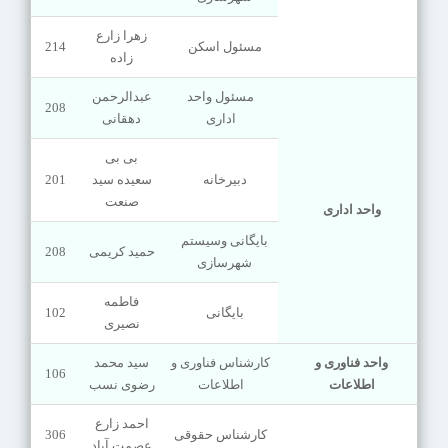
زهرا زارع
مسئول اسکن
214
زاده
مسئول واحد
عبدالرحمن
208
اداری
دهقانی
بی بی
دبیرخانه
سعیده سید
201
صنعت
واحد اداری
بایگانی وسیستم
حمید کریمی
208
شهرسازی
فاطمه
بایگانی
102
نصیری
واحد فناوری و
کارشناس فناوری و
سید محمد
106
اطلاعات
اطلاعات
رضوی نسب
احمد زارع
کارشناس حقوقی
306
عصمت آباد