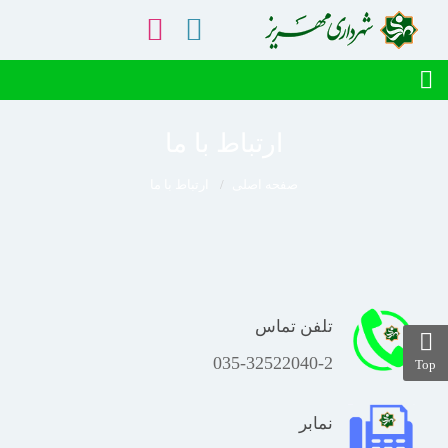
ارتباط با ما
صفحه اصلی
ارتباط با ما
تلفن تماس
035-32522040-2
Top
نمابر