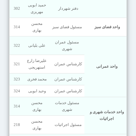
حمید ابویی
دفتر شهردار
302
مهریزی
محسن
واحد فضای سبز
مسئول فضای سبز
314
بهاری
مسئول عمران
علی بلیانی
322
شهری
علیرضا زارع
کارشناس عمران
321
واحد عمرانی
استهریجی
کارشناس عمران
محمد فخری
323
کارشناس عمران
وحید ابویی
324
مسئول خدمات
محسن
314
شهری
بهاری
واحد خدمات شهری و
اجرائیات
محسن
مسئول اجرائیات
218
بهاری