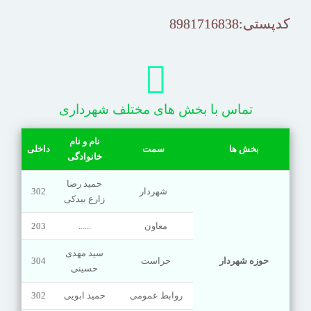
کدپستی:8981716838
تماس با بخش های مختلف شهرداری
نام و نام
بخش ها
سمت
داخلی
خانوادگی
حمید رضا
شهردار
302
زارع بیدکی
معاون
......
203
سید مهدی
حوزه شهردار
حراست
304
حسینی
روابط عمومی
حمید ابویی
302