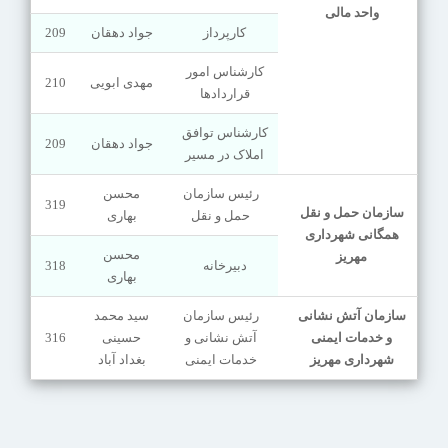
واحد مالی
کارپرداز
جواد دهقان
209
کارشناس امور
مهدی ابویی
210
قراردادها
کارشناس توافق
جواد دهقان
209
املاک در مسیر
رئیس سازمان
محسن
319
سازمان حمل و نقل
حمل و نقل
بهاری
همگانی شهرداری
محسن
مهریز
دبیرخانه
318
بهاری
سازمان آتش نشانی
رئیس سازمان
سید محمد
و خدمات ایمنی
آتش نشانی و
حسینی
316
شهرداری مهریز
خدمات ایمنی
بغداد آباد