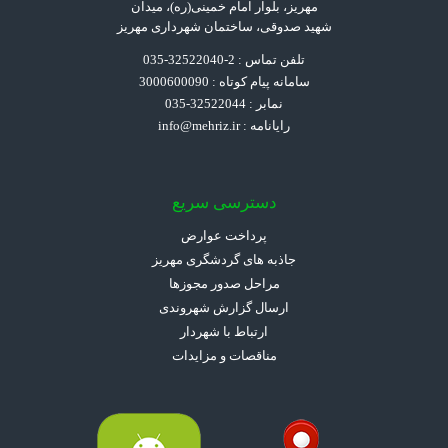
مهریز، بلوار امام خمینی(ره)، میدان
شهید صدوقی، ساختمان شهرداری مهریز
تلفن تماس : 2-32522040-035
سامانه پیام کوتاه : 3000600090
نمابر : 32522044-035
رایانامه :
info@mehriz.ir
دسترسی سریع
پرداخت عوارض
جاذبه های گردشگری مهریز
مراحل صدور مجوزها
ارسال گزارش شهروندی
ارتباط با شهردار
مناقصات و مزایدات