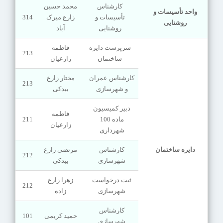
کارشناس
محمد حسین
واحد تأسیسات و
تأسیسات و
زارع میرک
314
روشنایی
روشنایی
آباد
سرپرست دایره
فاطمه
213
ساختمان
زارعیان
کارشناس عمران
مختار زارع
213
و شهرسازی
بیدکی
دبیر کمیسیون
فاطمه
ماده 100
211
زارعیان
شهرداری
دایره ساختمان
کارشناس
مرتضی زارع
212
شهرسازی
بیدکی
ثبت درخواست
زهرا زارع
212
شهرسازی
زاده
کارشناس
حمید کریمی
101
شهرسازی